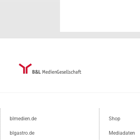
blmedien.de
Shop
blgastro.de
Mediadaten