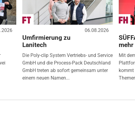
8.2026
06.08.2026
Umfirmierung zu
SÜFF
Lanitech
mehr
r
Die Poly-clip System Vertriebs- und Service
Mit de
wei
GmbH und die Process-Pack Deutschland
Plattfo
GmbH treten ab sofort gemeinsam unter
kommt d
einem neuen Namen...
Themen