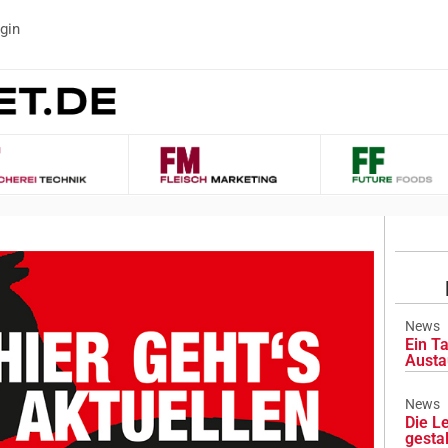
gin
News
Ein Ta
Austa
News
Die L
gesta