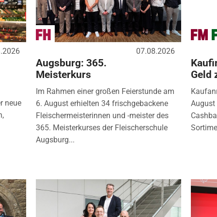
8.2026
07.08.2026
Augsburg: 365.
Kaufi
Meisterkurs
Geld 
Im Rahmen einer großen Feierstunde am
Kaufanr
r neue
6. August erhielten 34 frischgebackene
August 
n,
Fleischermeisterinnen und -meister des
Cashbac
365. Meisterkurses der Fleischerschule
Sortimen
Augsburg...