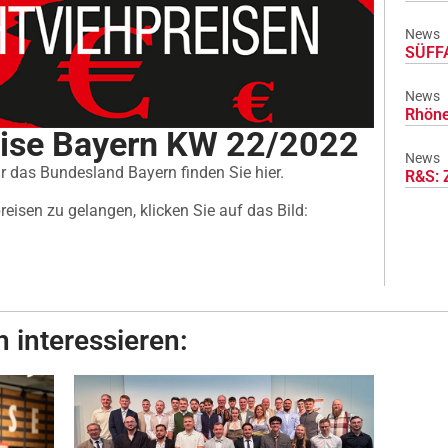
News
SÜFFA
News
Rhöne
eise Bayern KW 22/2022
News
ür das Bundesland Bayern finden Sie hier.
R&S: 
eisen zu gelangen, klicken Sie auf das Bild:
 interessieren: