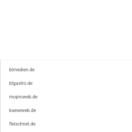
blmedien.de
blgastro.de
moproweb.de
kaeseweb.de
fleischnet.de