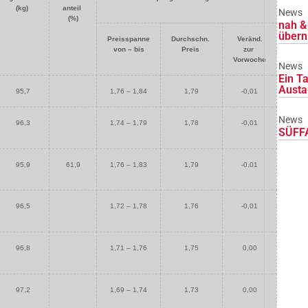
(kg)
anteil
News
(%)
nah & 
übern
Preisspanne
Durchschn.
Veränd.
von – bis
Preis
zur
Vorwoche
News
Ein Ta
Austa
95,7
1,76 – 1,84
1,79
-0,01
News
96,3
1,74 – 1,79
1,78
-0,01
SÜFFA
95,9
61,9
1,76 – 1,83
1,79
-0,01
96,5
1,72 – 1,78
1,76
-0,01
96,8
1,71 – 1,76
1,75
0,00
97,2
1,69 – 1,74
1,73
0,00