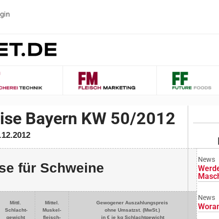
gin
eise Bayern KW 50/2012
.12.2012
News
se für Schweine
Werde
Masch
News
Mittl.
Mittel.
Gewogener Auszahlungspreis
Woran
Schlacht-
Muskel-
ohne Umsatzst. (MwSt.)
gewicht
fleisch-
in € je kg Schlachtgewicht