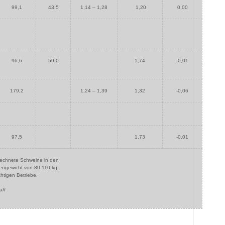
99,1
43,5
1,14 – 1,28
1,20
0,00
96,6
59,0
1,74
-0,01
179,2
1,24 – 1,39
1,32
-0,06
97,5
1,73
-0,01
rechnete Schweine in den
tengewicht von 80-110 kg.
chtigen Betriebe.
aft