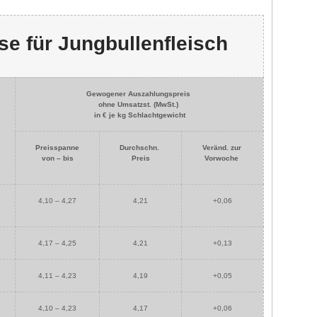
se für Jungbullenfleisch
Gewogener Auszahlungspreis
ohne Umsatzst. (MwSt.)
in € je kg Schlachtgewicht
Preisspanne
Durchschn.
Veränd. zur
von – bis
Preis
Vorwoche
4,10 – 4,27
4,21
+0,06
4,17 – 4,25
4,21
+0,13
4,11 – 4,23
4,19
+0,05
4,10 – 4,23
4,17
+0,06