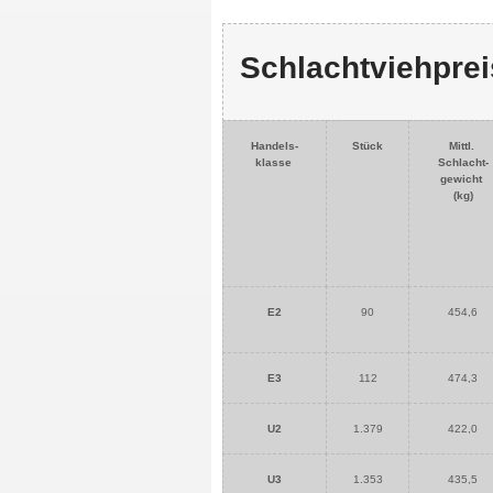
Schlachtviehprei
Handels-
Stück
Mittl.
klasse
Schlacht-
gewicht
(kg)
E2
90
454,6
E3
112
474,3
U2
1.379
422,0
U3
1.353
435,5