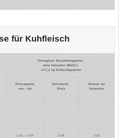
se für Kuhfleisch
Gewogener Auszahlungspreis
ohne Umsatzst. (MwSt.)
in € je kg Schlachtgewicht
Preisspanne
Durchschn.
Veränd. zur
von – bis
Preis
Vorwoche
3,42 – 3,49
3,46
0,00