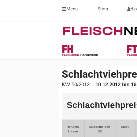
Menü
Shop
Lo
Schlachtviehpr
KW 50/2012 –
10.12.2012 bis 16
Schlachtviehprei
H
andels-
Muskelfleisch
Stück
klasse
(%
)