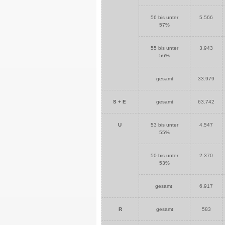
56 bis unter
5.566
57%
55 bis unter
3.943
56%
gesamt
33.979
S + E
gesamt
63.742
U
53 bis unter
4.547
55%
50 bis unter
2.370
53%
gesamt
6.917
R
gesamt
583