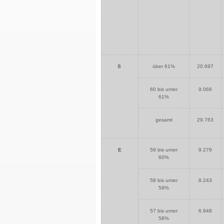
S
über 61%
20.697
60 bis unter
9.066
61%
gesamt
29.763
E
59 bis unter
9.279
60%
58 bis unter
8.243
59%
57 bis unter
6.948
58%