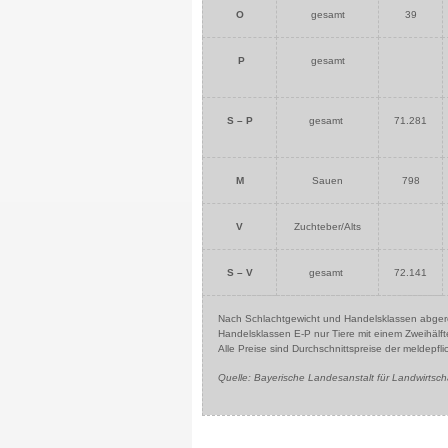
O
gesamt
39
P
gesamt
S – P
gesamt
71.281
M
Sauen
798
V
Zuchteber/Alts
S – V
gesamt
72.141
Nach Schlachtgewicht und Handelsklassen abge
Handelsklassen E-P nur Tiere mit einem Zweihälf
Alle Preise sind Durchschnittspreise der meldepfli
Quelle: Bayerische Landesanstalt für Landwirtsch