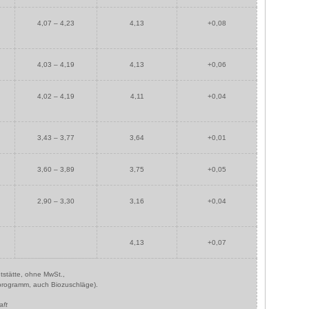
4,07 – 4,23
4,13
+0,08
4,03 – 4,19
4,13
+0,06
4,02 – 4,19
4,11
+0,04
3,43 – 3,77
3,64
+0,01
3,60 – 3,89
3,75
+0,05
2,90 – 3,30
3,16
+0,04
4,13
+0,07
htstätte, ohne MwSt.,
tsprogramm, auch Biozuschläge).
aft