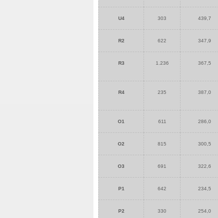
U4
303
439,7
R2
622
347,9
R3
1.236
367,5
R4
235
387,0
O1
611
286,0
O2
815
300,5
O3
691
322,6
P1
642
234,5
P2
330
254,0