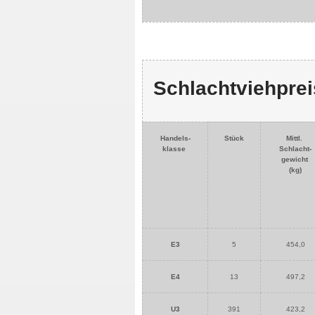
Schlachtviehprei
Handels-
Stück
Mittl.
klasse
Schlacht-
gewicht
(kg)
E3
5
454,0
E4
13
497,2
U3
391
423,2