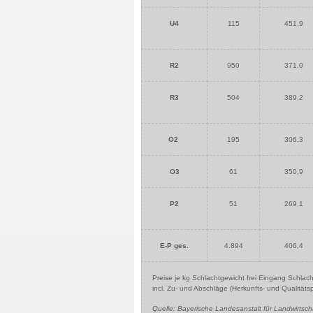
U4
115
451,9
R2
950
371,0
R3
504
389,2
O2
195
306,3
O3
61
350,9
P2
51
269,1
E-P ges.
4.894
406,4
Preise je kg Schlachtgewicht frei Eingang Schlac
incl. Zu- und Abschläge (Herkunfts- und Qualitä
Quelle: Bayerische Landesanstalt für Landwirtsch