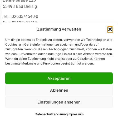
Zehnerstraße 22b
53498 Bad Breisig
Tel.: 02633/4540-0
Fax: 02633/97415
E-Mail:
infobb@blmedien.de
Zustimmung verwalten
Um dir ein optimales Erlebnis zu bieten, verwenden wir Technologien wie
Cookies, um Geräteinformationen zu speichern und/oder darauf
zuzugreifen. Wenn du diesen Technologien zustimmst, können wir Daten
wie das Surfverhalten oder eindeutige IDs auf dieser Website verarbeiten.
Wenn du deine Zustimmung nicht erteilst oder zurückziehst, können
bestimmte Merkmale und Funktionen beeinträchtigt werden.
Akzeptieren
Ablehnen
© B&L MedienGesellschaft mbH & Co. KG
Einstellungen ansehen
Made with ♥ by HLT GmbH & Co. KG
Datenschutzerklärung
Impressum