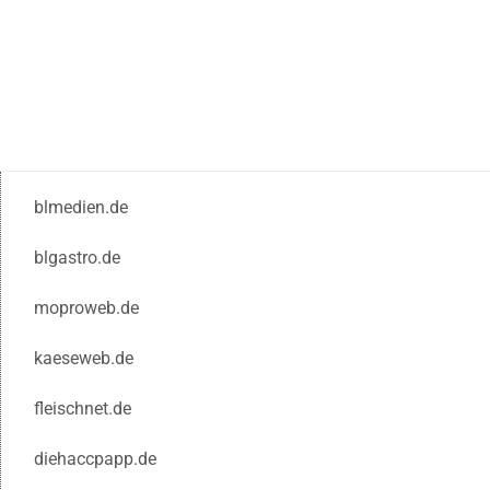
blmedien.de
blgastro.de
moproweb.de
kaeseweb.de
fleischnet.de
diehaccpapp.de