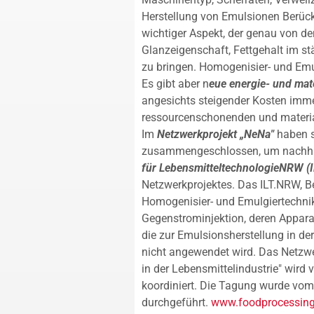
Herstellung von Emulsionen Berück
wichtiger Aspekt, der genau von den
Glanzeigenschaft, Fettgehalt im s
zu bringen. Homogenisier- und Emul
Es gibt aber n
eue energie- und mat
angesichts steigender Kosten imm
ressourcenschonenden und material
Im
Netzwerkprojekt „NeNa"
haben s
zusammengeschlossen, um nachhal
für LebensmitteltechnologieNRW (
Netzwerkprojektes. Das ILT.NRW, Be
Homogenisier- und Emulgiertechnik
Gegenstrominjektion, deren Appara
die zur Emulsionsherstellung in d
nicht angewendet wird. Das Netzwe
in der Lebensmittelindustrie" wird 
koordiniert. Die Tagung wurde vom
durchgeführt.
www.foodprocessing