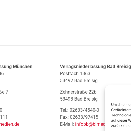
assung München
Verlagsniederlassung Bad Breisi
46
Postfach 1363
53492 Bad Breisig
ße 7
Zehnerstraße 22b
53498 Bad Breisig
Um dir ein 
-0
Tel.: 02633/4540-0
Geräteinfor
Technologie
-111
Fax: 02633/97415
auf dieser W
edien.de
E-Mail:
infobb@blmedien.de
zurückziehs