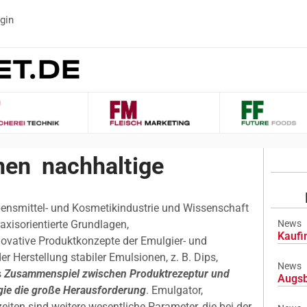
gin
en  nachhaltige
ebensmittel- und Kosmetikindustrie und Wissenschaft
axisorientierte Grundlagen,
News
Kaufi
ovative Produktkonzepte der Emulgier- und
r Herstellung stabiler Emulsionen, z. B. Dips,
News
s
Zusammenspiel zwischen Produktrezeptur und
Augsb
gie die große Herausforderung
. Emulgator,
eiten sind weitere wesentliche Parameter, die bei der