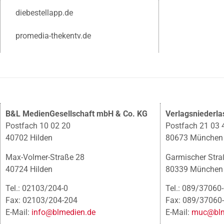
diebestellapp.de
promedia-thekentv.de
B&L MedienGesellschaft mbH & Co. KG
Verlagsniederl
Postfach 10 02 20
Postfach 21 03 
40702 Hilden
80673 München
Max-Volmer-Straße 28
Garmischer Stra
40724 Hilden
80339 München
Tel.: 02103/204-0
Tel.: 089/37060
Fax: 02103/204-204
Fax: 089/37060
E-Mail:
info@blmedien.de
E-Mail:
muc@blm