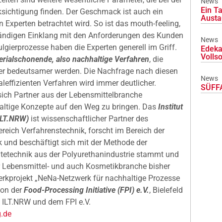
News
Ein Ta
sichtigung finden. Der Geschmack ist auch ein
Austa
 Experten betrachtet wird. So ist das mouth-feeling,
tändigen Einklang mit den Anforderungen des Kunden
News
gierprozesse haben die Experten generell im Griff.
Edeka
Volls
erialschonende, also nachhaltige Verfahren
, die
er bedeutsamer werden. Die Nachfrage nach diesen
News
effizienten Verfahren wird immer deutlicher.
SÜFFA
ich Partner aus der Lebensmittelbranche
tige Konzepte auf den Weg zu bringen. Das
Institut
ILT.NRW)
ist wissenschaftlicher Partner des
reich Verfahrenstechnik, forscht im Bereich der
 und beschäftigt sich mit der Methode der
tetechnik aus der Polyurethanindustrie stammt und
er Lebensmittel- und auch Kosmetikbranche bisher
rkprojekt „NeNa-Netzwerk für nachhaltige Prozesse
von der
Food-Processing Initiative (FPI) e.V.
, Bielefeld
 ILT.NRW und dem FPI e.V.
.de