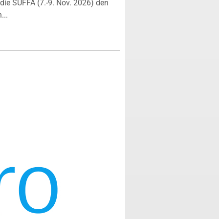
ie SÜFFA (7.-9. Nov. 2026) den
...