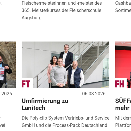
n,
Fleischermeisterinnen und -meister des
Cashbac
365. Meisterkurses der Fleischerschule
Sortimen
Augsburg...
8.2026
06.08.2026
Umfirmierung zu
SÜFF
Lanitech
mehr
r
Die Poly-clip System Vertriebs- und Service
Mit de
wei
GmbH und die Process-Pack Deutschland
Plattfo