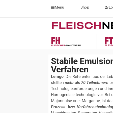
Menü
Shop
Lo
Stabile Emulsion
Verfahren
Lemgo
. Die Referenten aus der L
stellten
mehr als 70 Teilnehmern
pr
Technologieanforderungen und inn
Homogenisiertechnologie vor. Bei de
Majonnaise oder Margarine, ist da
Prozess- bzw. Verfahrenstechnolo
Maschinentyp, Scherraten, Verweilz