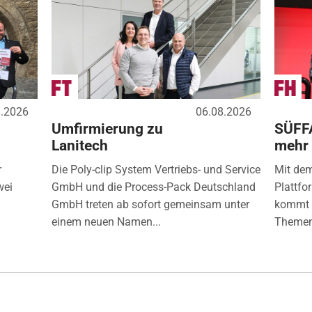
8.2026
06.08.2026
Umfirmierung zu
SÜFF
Lanitech
mehr
r
Die Poly-clip System Vertriebs- und Service
Mit de
wei
GmbH und die Process-Pack Deutschland
Plattfo
GmbH treten ab sofort gemeinsam unter
kommt d
einem neuen Namen...
Themen