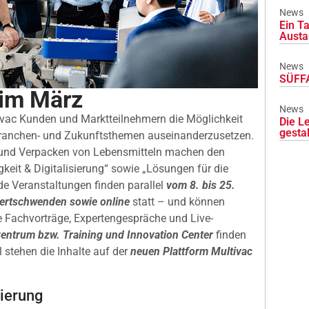
News
Ein Ta
Austa
News
SÜFFA
 im März
News
ultivac Kunden und Marktteilnehmern die Möglichkeit
Die L
gesta
 Branchen- und Zukunftsthemen auseinanderzusetzen.
 und Verpacken von Lebensmitteln machen den
eit & Digitalisierung“ sowie „Lösungen für die
ide Veranstaltungen finden parallel
vom 8. bis 25.
fertschwenden sowie online
statt – und können
e Fachvorträge, Expertengespräche und Live-
ntrum bzw. Training und Innovation Center
finden
l stehen die Inhalte auf der
neuen Plattform Multivac
sierung