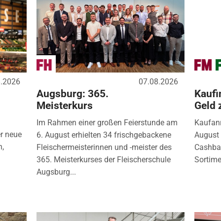
8.2026
07.08.2026
Augsburg: 365.
Kaufi
Meisterkurs
Geld 
Im Rahmen einer großen Feierstunde am
Kaufanr
r neue
6. August erhielten 34 frischgebackene
August 
n,
Fleischermeisterinnen und -meister des
Cashbac
365. Meisterkurses der Fleischerschule
Sortimen
Augsburg...