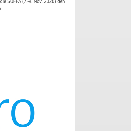
ie SÜFFA (7.-9. Nov. 2026) den
...