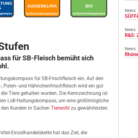
News
SÜFFA
News
R&S: 
 Stufen
News
Rhöne
ss für SB-Fleisch bemüht sich
hl.
ltungskompass für SB-Frischfleisch ein. Auf den
, Puten- und Hähnchenfrischfleisch wird ein gut
 die Tiere gehalten wurden. Die Kennzeichnung ist
rten Lidl-Haltungskompass, um eine größtmögliche
ür den Kunden in Sachen
Tierwohl
zu gewährleisten.
tel-Einzelhandelskette hat das Ziel, die