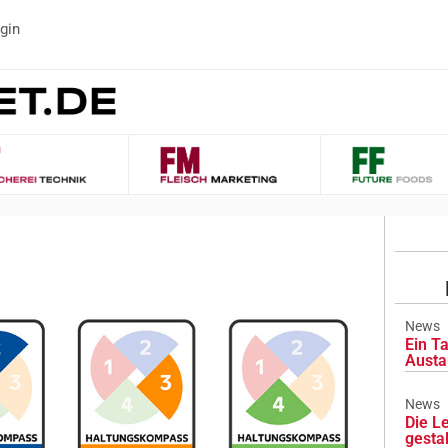
gin
News
Ein Ta
Austa
News
Die L
gesta