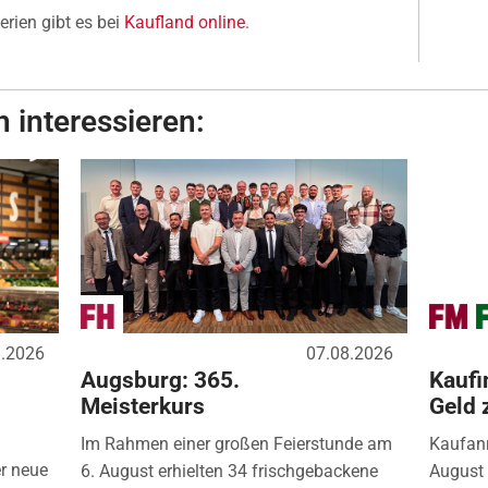
erien gibt es bei
Kaufland online
.
 interessieren:
8.2026
07.08.2026
Augsburg: 365.
Kaufi
Meisterkurs
Geld 
Im Rahmen einer großen Feierstunde am
Kaufanr
r neue
6. August erhielten 34 frischgebackene
August 