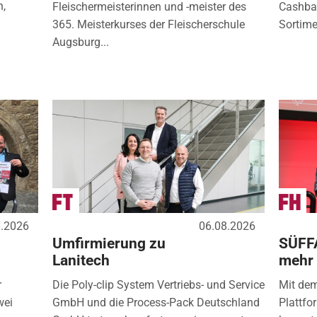
n,
Fleischermeisterinnen und -meister des
Cashbac
365. Meisterkurses der Fleischerschule
Sortimen
Augsburg...
8.2026
06.08.2026
Umfirmierung zu
SÜFF
Lanitech
mehr
r
Die Poly-clip System Vertriebs- und Service
Mit de
wei
GmbH und die Process-Pack Deutschland
Plattfo