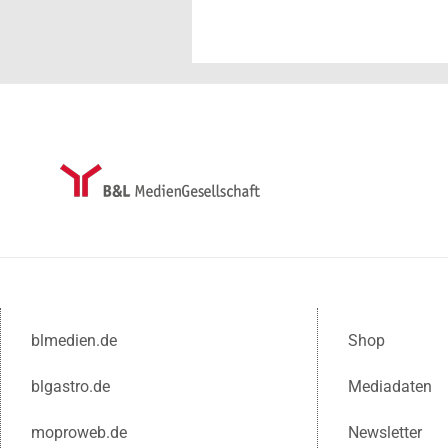
blmedien.de
Shop
blgastro.de
Mediadaten
moproweb.de
Newsletter