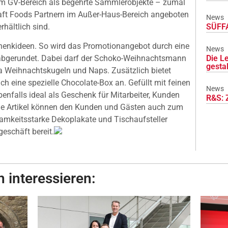
 im GV-Bereich als begehrte Sammlerobjekte – zumal
Kraft Foods Partnern im Außer-Haus-Bereich angeboten
News
SÜFFA
hältlich sind.
schenkideen. So wird das Promotionangebot durch eine
News
Die L
 abgerundet. Dabei darf der Schoko-Weihnachtsmann
gesta
a Weihnachtskugeln und Naps. Zusätzlich bietet
h eine spezielle Chocolate-Box an. Gefüllt mit feinen
News
benfalls ideal als Geschenk für Mitarbeiter, Kunden
R&S: 
lle Artikel können den Kunden und Gästen auch zum
mkeitsstarke Dekoplakate und Tischaufsteller
geschäft bereit.
 interessieren: