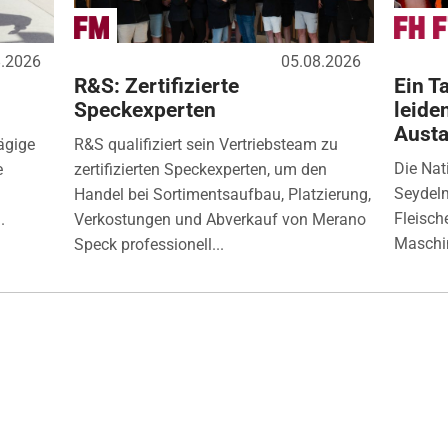
8.2026
05.08.2026
R&S: Zertifizierte
Ein Ta
Speckexperten
leide
Aust
ägige
R&S qualifiziert sein Vertriebsteam zu
Die Nat
e
zertifizierten Speckexperten, um den
Seydelm
Handel bei Sortimentsaufbau, Platzierung,
Fleisch
.
Verkostungen und Abverkauf von Merano
Maschin
Speck professionell...