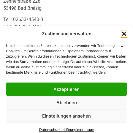
Zehnerstraße 22b
53498 Bad Breisig
Tel.: 02633/4540-0
Fax: 02633/97415
Zustimmung verwalten
E-Mail:
infobb@blmedien.de
Um dir ein optimales Erlebnis zu bieten, verwenden wir Technologien wie
Cookies, um Geräteinformationen zu speichern und/oder darauf
zuzugreifen. Wenn du diesen Technologien zustimmst, können wir Daten
wie das Surfverhalten oder eindeutige IDs auf dieser Website verarbeiten.
Wenn du deine Zustimmung nicht erteilst oder zurückziehst, können
bestimmte Merkmale und Funktionen beeinträchtigt werden.
Akzeptieren
Ablehnen
© B&L MedienGesellschaft mbH & Co. KG
Einstellungen ansehen
Made with ♥ by HLT GmbH & Co. KG
Datenschutzerklärung
Impressum