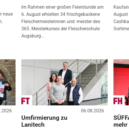
Im Rahmen einer großen Feierstunde am
Kaufanr
r neue
6. August erhielten 34 frischgebackene
August 
n,
Fleischermeisterinnen und -meister des
Cashbac
365. Meisterkurses der Fleischerschule
Sortimen
Augsburg...
8.2026
06.08.2026
Umfirmierung zu
SÜFF
Lanitech
mehr