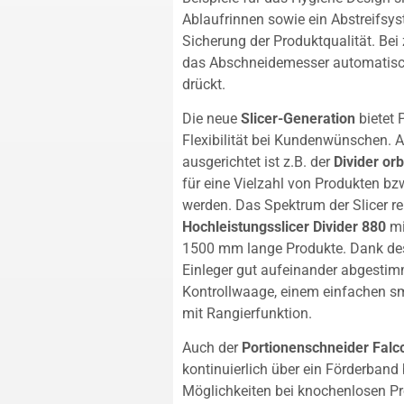
Ablaufrinnen sowie ein Abstreifsy
Sicherung der Produktqualität. Bei
das Abschneidemesser automatisch,
drückt.
Die neue
Slicer-Generation
bietet 
Flexibilität bei Kundenwünschen. 
ausgerichtet ist z.B. der
Divider orb
für eine Vielzahl von Produkten b
werden. Das Spektrum der Slicer re
Hochleistungsslicer Divider 880
mi
1500 mm lange Produkte. Dank des
Einleger gut aufeinander abgestimm
Kontrollwaage, einem einfachen sma
mit Rangierfunktion.
Auch der
Portionenschneider Falc
kontinuierlich über ein Förderband
Möglichkeiten bei knochenlosen P