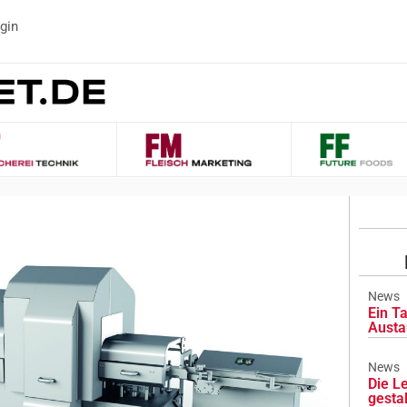
gin
News
Ein Ta
Austa
News
Die L
gesta