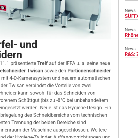
News
SÜFFA
News
Rhöne
fel- und
News
idern
R&S: 
 11.1 präsentierte
Treif
auf der IFFA u. a. seine neue
elschneider Twisan
sowie den
Portionenschneider
mit 4-D-Kamerasystem und neuem automatischen
ider Twisan verbindet die Vorteile von zwei
chneider kann sowohl für das Schneiden von
rorenem Schüttgut (bis zu -8°C bei unbehandeltem
 eingesetzt werden. Neue ist das Hygiene-Design. Ein
e Abriegelung des Schneidbereichs vom technischen
nten Trennung der beiden Bereiche sind
Innenraum der Maschine ausgeschlossen. Weitere
ind der Hygiene-Zylinder, Auffangvorrichtungen und