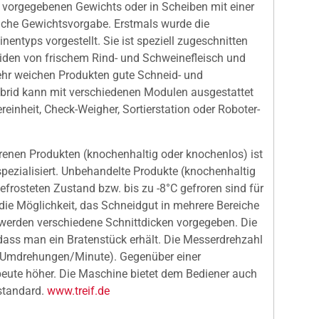
s vorgegebenen Gewichts oder in Scheiben mit einer
iche Gewichtsvorgabe. Erstmals wurde die
entyps vorgestellt. Sie ist speziell zugeschnitten
iden von frischem Rind- und Schweinefleisch und
sehr weichen Produkten gute Schneid- und
brid kann mit verschiedenen Modulen ausgestattet
einheit, Check-Weigher, Sortierstation oder Roboter-
enen Produkten (knochenhaltig oder knochenlos) ist
pezialisiert. Unbehandelte Produkte (knochenhaltig
frosteten Zustand bzw. bis zu -8°C gefroren sind für
 die Möglichkeit, das Schneidgut in mehrere Bereiche
 werden verschiedene Schnittdicken vorgegeben. Die
dass man ein Bratenstück erhält. Die Messerdrehzahl
50 Umdrehungen/Minute). Gegenüber einer
beute höher. Die Maschine bietet dem Bediener auch
sstandard.
www.treif.de