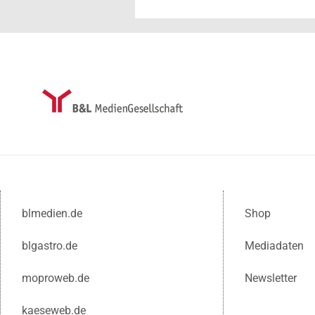
blmedien.de
Shop
blgastro.de
Mediadaten
moproweb.de
Newsletter
kaeseweb.de