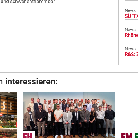
h und schwer entflammbar.
News
SÜFFA
News
Rhöne
News
R&S: 
 interessieren: