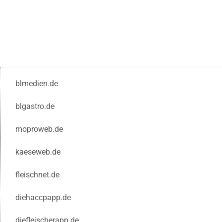
blmedien.de
blgastro.de
moproweb.de
kaeseweb.de
fleischnet.de
diehaccpapp.de
diefleischerapp.de