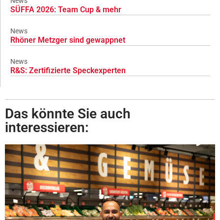
News
SÜFFA 2026: Team Cup & mehr
News
Rhöner Metzger sind gewappnet
News
R&S: Zertifizierte Speckexperten
Das könnte Sie auch
interessieren: