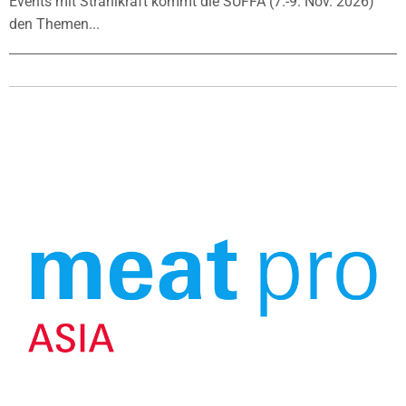
Events mit Strahlkraft kommt die SÜFFA (7.-9. Nov. 2026)
den Themen...