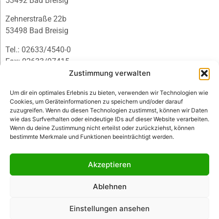
53492 Bad Breisig
Zehnerstraße 22b
53498 Bad Breisig
Tel.: 02633/4540-0
Fax: 02633/97415
E-Mail:
infobb@blmedien.de
Zustimmung verwalten
Um dir ein optimales Erlebnis zu bieten, verwenden wir Technologien wie
Cookies, um Geräteinformationen zu speichern und/oder darauf
zuzugreifen. Wenn du diesen Technologien zustimmst, können wir Daten
wie das Surfverhalten oder eindeutige IDs auf dieser Website verarbeiten.
Wenn du deine Zustimmung nicht erteilst oder zurückziehst, können
bestimmte Merkmale und Funktionen beeinträchtigt werden.
Akzeptieren
Ablehnen
© B&L MedienGesellschaft mbH & Co. KG
Einstellungen ansehen