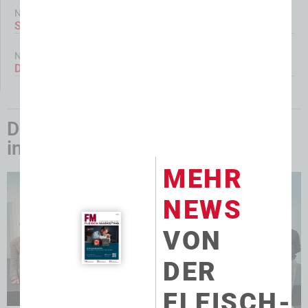
News
SÜFFA 2026: Team Cup & mehr
News
Die Lebensmittelzukunft innovativ gestalten
Das könnte Sie auch
interessieren:
MEHR
NEWS
VON
DER
FLEISCH-