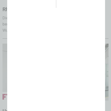
06.08.2026
Rhöner Metzger sind gewappnet
Die heiße Phase für den 13. Rhöner Wurstmarkt hat
begonnen. Rund zwei Monate vor dem feierlichen
Wurstanschnitt durch Bundesernährungsminister Alois...
06.08.2026