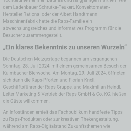
Tochterunternehmen Batania und langjährigen Partnern wie
dem Ladenbauer Schrutka-Peukert, Konvektomaten-
Hersteller Rational oder der Albert Handtmann
Maschinenfabrik hatte die Raps-Familie ein
abwechslungsreiches und informatives Programm für die
Besucher zusammengestellt.
„
Ein klares Bekenntnis zu unseren Wurzeln“
Die Deutschen Metzgertage begannen am vergangenen
Sonntag, 28. Juli 2024, mit einem gemeinsamen Besuch der
Kulmbacher Bierwoche. Am Montag, 29. Juli 2024, öffneten
sich dann die Raps-Pforten und Florian Knell,
Geschäftsführer der Raps Gruppe, und Maximilian Heindl,
Leiter Marketing & Vertrieb der Raps GmbH & Co. KG, hießen
die Gäste willkommen.
An Infoständen erhielt das Fachpublikum handfeste Tipps
zu Raps-Produkten oder zur kreativen Thekengestaltung,
während am Raps-Digitalstand Zukunftsthemen wie