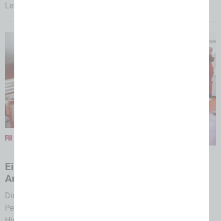
Lebensmittelindustrie zusammen....
03.08.2026
Ein Tag voll mit leidenschaftlichem
Austausch
Die Nationalmannschaft zu Gast bei Seydelmann:
Perfektionisten des Fleischerhandwerks treffen auf
Hightech-Maschinenbau....