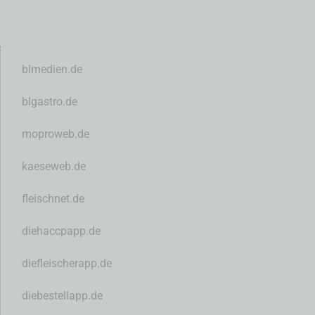
blmedien.de
blgastro.de
moproweb.de
kaeseweb.de
fleischnet.de
diehaccpapp.de
diefleischerapp.de
diebestellapp.de