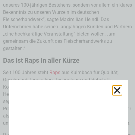
unseres 100-jährigen Bestehens, sondern vor allem ein klares
Bekenntnis zu unseren Wurzeln im deutschen
Fleischerhandwerk“, sagte Maximilian Heindl. Das
Unternehmen habe seinen langjährigen Kunden und Partnern
„eine hochkarätige Veranstaltung“ bieten wollen, „um
gemeinsam die Zukunft des Fleischerhandwerks zu
gestalten.“
Das ist Raps in aller Kürze
Seit 100 Jahren steht
Raps
aus Kulmbach für Qualität,
Geschmack, Innovation, Technologie und Rohstoff-
Kompetenz. Als Lösungsanbieter verarbeitet der Ingredient-
Hersteller über 1.700 Rohstoffe aus aller Welt und liefert
segment- sowie kundenspezifische Leistungen. An sieben
Produktionsstätten in Europa und weltweit produzieren mehr
als 900 Mitarbeiter jährlich rund 40.000 Tonnen an
unterschiedlichsten Lebensmittelinhalts- und Zusatzstoffen.
Das Unternehmen wurde 1924 vom Apotheker Adalbert Raps