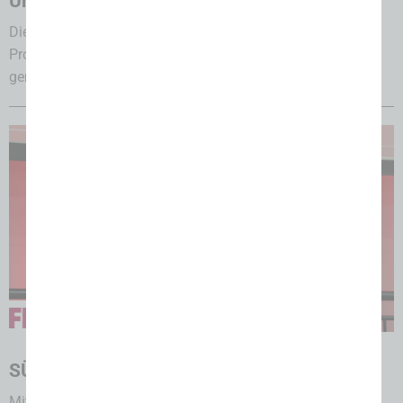
Umfirmierung zu Lanitech
Die Poly-clip System Vertriebs- und Service GmbH und die
Process-Pack Deutschland GmbH treten ab sofort
gemeinsam unter einem neuen Namen...
05.08.2026
SÜFFA 2026: Team Cup & mehr
Mit dem SÜFFA Team Cup sowie anderen Plattformen und