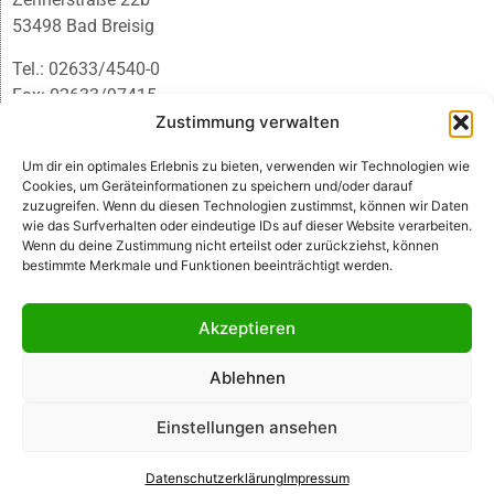
53498 Bad Breisig
Tel.: 02633/4540-0
Fax: 02633/97415
E-Mail:
infobb@blmedien.de
Zustimmung verwalten
Um dir ein optimales Erlebnis zu bieten, verwenden wir Technologien wie
Cookies, um Geräteinformationen zu speichern und/oder darauf
zuzugreifen. Wenn du diesen Technologien zustimmst, können wir Daten
wie das Surfverhalten oder eindeutige IDs auf dieser Website verarbeiten.
Wenn du deine Zustimmung nicht erteilst oder zurückziehst, können
bestimmte Merkmale und Funktionen beeinträchtigt werden.
Akzeptieren
Ablehnen
© B&L MedienGesellschaft mbH & Co. KG
Einstellungen ansehen
Made with ♥ by HLT GmbH & Co. KG
Datenschutzerklärung
Impressum