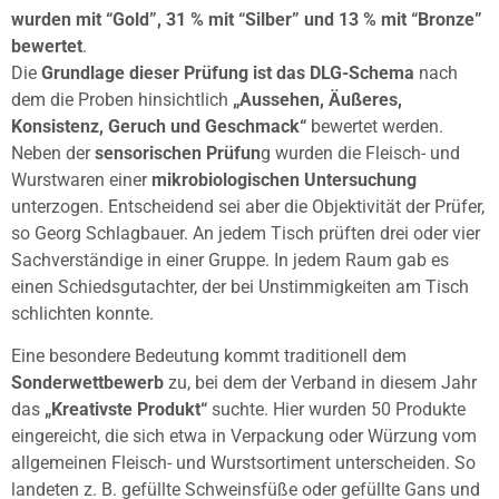
wurden mit “Gold”, 31 % mit “Silber” und 13 % mit “Bronze”
bewertet
.
Die
Grundlage dieser Prüfung ist das DLG-Schema
nach
dem die Proben hinsichtlich
„Aussehen, Äußeres,
Konsistenz, Geruch und Geschmack“
bewertet werden.
Neben der
sensorischen Prüfun
g wurden die Fleisch- und
Wurstwaren einer
mikrobiologischen Untersuchung
unterzogen. Entscheidend sei aber die Objektivität der Prüfer,
so Georg Schlagbauer. An jedem Tisch prüften drei oder vier
Sachverständige in einer Gruppe. In jedem Raum gab es
einen Schiedsgutachter, der bei Unstimmigkeiten am Tisch
schlichten konnte.
Eine besondere Bedeutung kommt traditionell dem
Sonderwettbewerb
zu, bei dem der Verband in diesem Jahr
das
„Kreativste Produkt“
suchte. Hier wurden 50 Produkte
eingereicht, die sich etwa in Verpackung oder Würzung vom
allgemeinen Fleisch- und Wurstsortiment unterscheiden. So
landeten z. B. gefüllte Schweinsfüße oder gefüllte Gans und