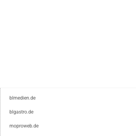
blmedien.de
blgastro.de
moproweb.de