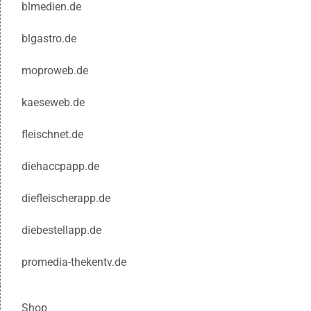
blmedien.de
blgastro.de
moproweb.de
kaeseweb.de
fleischnet.de
diehaccpapp.de
diefleischerapp.de
diebestellapp.de
promedia-thekentv.de
Shop