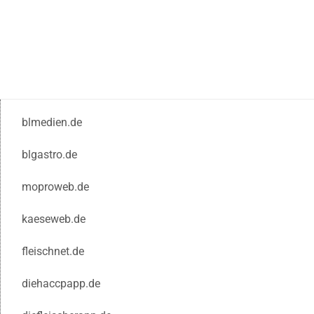
blmedien.de
blgastro.de
moproweb.de
kaeseweb.de
fleischnet.de
diehaccpapp.de