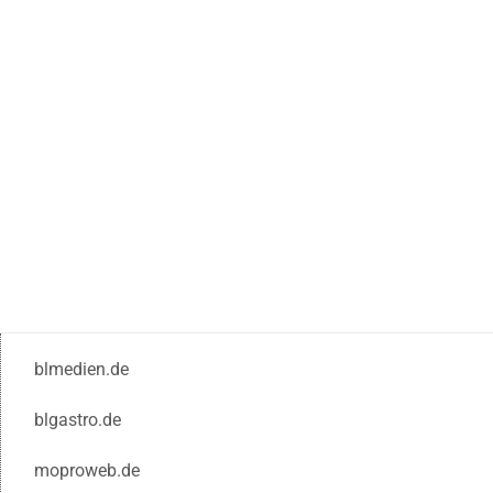
blmedien.de
blgastro.de
moproweb.de