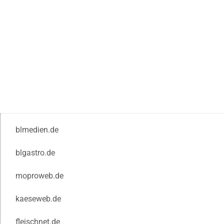
blmedien.de
blgastro.de
moproweb.de
kaeseweb.de
fleischnet.de