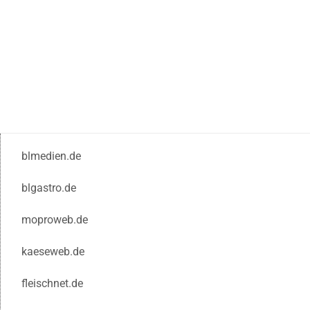
blmedien.de
blgastro.de
moproweb.de
kaeseweb.de
fleischnet.de