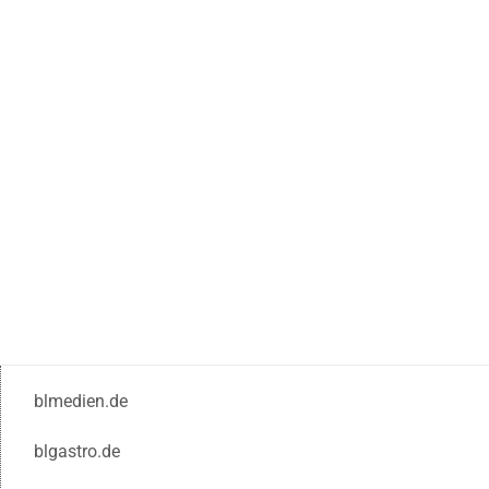
blmedien.de
blgastro.de