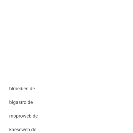
blmedien.de
blgastro.de
moproweb.de
kaeseweb.de