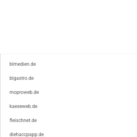
blmedien.de
blgastro.de
moproweb.de
kaeseweb.de
fleischnet.de
diehaccpapp.de