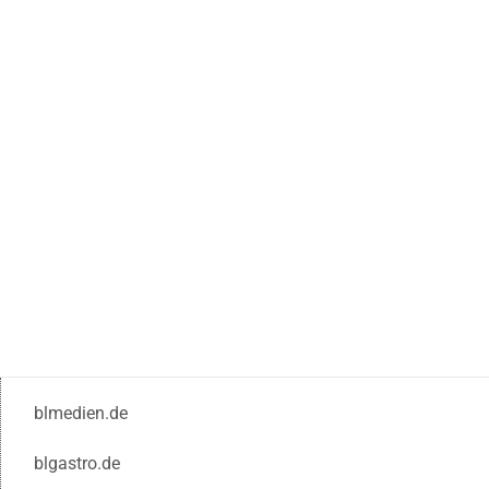
blmedien.de
blgastro.de