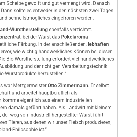
-mm Scheibe gewolft und gut vermengt wird. Danach
. Dann sollte es entweder in den nächsten zwei Tagen
t und schnellstmögliches eingefroren werden.
land-Wurstherstellung
ebenfalls verzichtet.
onzentrat
, bei der Wurst das
Pökelaroma
etitliche Färbung. In der anschließenden,
lebhaften
ervor, wie wichtig handwerkliches Können bei dieser
Die Bio-Wurstherstellung erfordert viel handwerkliches
Ausbildung und der richtigen Verarbeitungstechnik
Bio-Wurstprodukte herzustellen.“
ps war Metzgermeister
Otto Zimmermann
. Er selbst
schaft und arbeitet hauptberuflich als
ch komme eigentlich aus einem industriellen
tern damals geführt haben. Als Landwirt mit kleinem
der weg von industriell hergestellter Wurst führt.
en Tieren, aus denen wir unser Fleisch produzieren,
oland-Philosophie ist.”