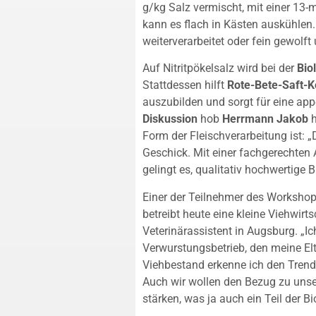
g/kg Salz vermischt, mit einer 13
kann es flach in Kästen auskühlen
weiterverarbeitet oder fein gewolf
Auf Nitritpökelsalz wird bei der
Bio
Stattdessen hilft
Rote-Bete-Saft-K
auszubilden und sorgt für eine app
Diskussion
hob
Herrmann Jakob
h
Form der Fleischverarbeitung ist: „
Geschick. Mit einer fachgerechten 
gelingt es, qualitativ hochwertige 
Einer der Teilnehmer des Worksho
betreibt heute eine kleine Viehwirt
Veterinärassistent in Augsburg. „I
Verwurstungsbetrieb, den meine El
Viehbestand erkenne ich den Trend, 
Auch wir wollen den Bezug zu unser
stärken, was ja auch ein Teil der Bi