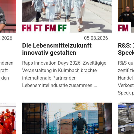
8.2026
05.08.2026
Die Lebensmittelzukunft
R&S: 
innovativ gestalten
Spec
nderen
Raps Innovation Days 2026: Zweitägige
R&S qua
raft
Veranstaltung in Kulmbach brachte
zertifi
) den
internationale Partner der
Handel 
Lebensmittelindustrie zusammen....
Verkos
Speck p