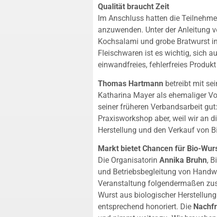
Qualität braucht Zeit
Im Anschluss hatten die Teilnehme
anzuwenden. Unter der Anleitung v
Kochsalami und grobe Bratwurst in 
Fleischwaren ist es wichtig, sich a
einwandfreies, fehlerfreies Produk
Thomas Hartmann
betreibt mit se
Katharina Mayer als ehemaliger Vo
seiner früheren Verbandsarbeit gu
Praxisworkshop aber, weil wir an d
Herstellung und den Verkauf von Bio
Markt bietet Chancen für Bio-Wur
Die Organisatorin
Annika Bruhn
, 
und Betriebsbegleitung von Handwe
Veranstaltung folgendermaßen zus
Wurst aus biologischer Herstellun
entsprechend honoriert. Die
Nachf