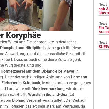
News
nah & 
übern
News
Ein Ta
Austa
er Koryphäe
rden Wurst und Fleischprodukte in deutschen
News
SÜFFA
Phosphat und Nitritpökelsalz
hergestellt. Diese
ihre Auswirkungen auf die menschliche Gesundheit
kutiert. Dass es auch ohne diese Zusätze geht,
che Wurstherstellung und
r
Hofmetzgerei auf dem Bioland-Hof Mayer
in
g. Unter der sachkundigen Anleitung von
Hermann
r
Fleischer in Kulmbach
, lernten dort am vergangenen
und Landwirte mit
Direktvermarktung
, wie durch
pte schmackhafte
Würste in Bioland-Qualität
rde vom
Bioland Verband
veranstaltet. „Der Verkauf
n im Hofladen basiert sehr stark auf Vertrauen, da