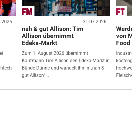
8.2026
31.07.2026
nah & gut Allison: Tim
Werde
Allison übernimmt
von M
Edeka-Markt
Food
ei
Zum 1. August 2026 übernimmt
Industr
Kaufmann Tim Allison den Edeka-Markt in
kosten
ghtech-
Bünde-Dünne und wandelt ihn in „nah &
hochwer
gut Allison“...
Fleisch