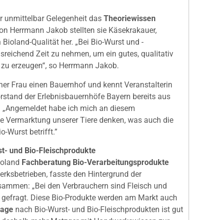
r unmittelbar Gelegenheit das
Theoriewissen
on Herrmann Jakob stellten sie Käsekrakauer,
Bioland-Qualität her. „Bei Bio-Wurst und -
usreichend Zeit zu nehmen, um ein gutes, qualitativ
t zu erzeugen“, so Herrmann Jakob.
iner Frau einen Bauernhof und kennt Veranstalterin
rstand der Erlebnisbauernhöfe Bayern bereits aus
t: „Angemeldet habe ich mich an diesem
ie Vermarktung unserer Tiere denken, was auch die
-Wurst betrifft.”
st- und Bio-Fleischprodukte
Bioland
Fachberatung Bio-Verarbeitungsprodukte
rksbetrieben, fasste den Hintergrund der
ammen: „Bei den Verbrauchern sind Fleisch und
g gefragt. Diese Bio-Produkte werden am Markt auch
rage
nach Bio-Wurst- und Bio-Fleischprodukten ist gut