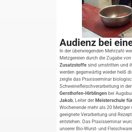
Audienz bei ein
In der überwiegenden Mehrzahl we
Metzgereien durch die Zugabe von
Zusatzstoffe
sind umstritten und 
werden gegenwärtig wieder heiß dis
zeigte das Praxisseminar biologis
Schweinefleischverarbeitung in de
Gersthofen-Hirblingen
bei Augsbur
Jakob
, Leiter der
Meisterschule fü
Wochenende mehr als 20 Metzger 
geeignete Verarbeitung und Reze
entstehen. Das Praxisseminar wu
unserer Bio-Wurst- und Fleischware