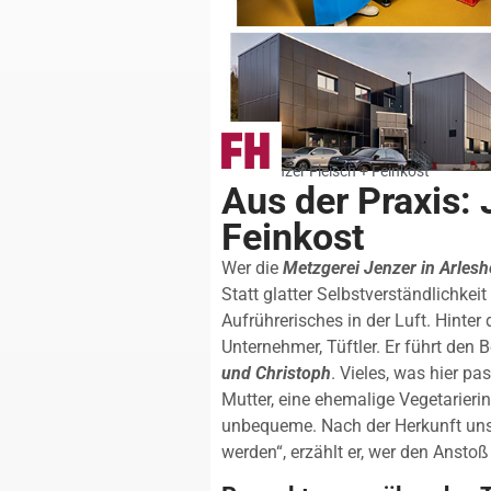
Foto: Jenzer Fleisch + Feinkost
Aus der Praxis: 
Feinkost
Wer die
Metzgerei Jenzer in Arles
Statt glatter Selbstverständlichkei
Aufrührerisches in der Luft. Hinter
Unternehmer, Tüftler. Er führt den 
und Christoph
. Vieles, was hier p
Mutter, eine ehemalige Vegetarierin,
unbequeme. Nach der Herkunft unser
werden“, erzählt er, wer den Ansto