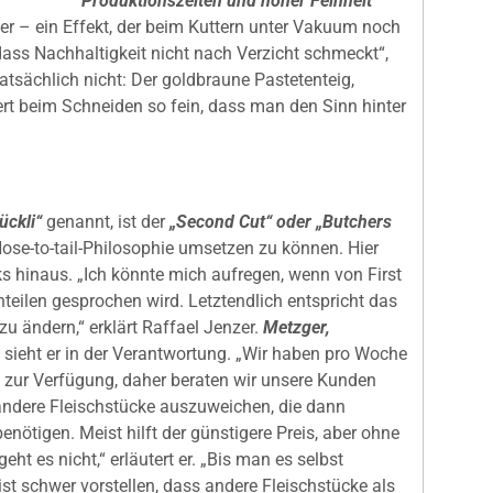
Produktionszeiten und hoher Feinheit
er – ein Effekt, der beim Kuttern unter Vakuum noch
 dass Nachhaltigkeit nicht nach Verzicht schmeckt“,
tatsächlich nicht: Der goldbraune Pastetenteig,
rt beim Schneiden so fein, dass man den Sinn hinter
ückli“
genannt, ist der
„Second Cut“ oder „Butchers
Nose-to-tail-Philosophie umsetzen zu können. Hier
s hinaus. „Ich könnte mich aufregen, wenn von First
eilen gesprochen wird. Letztendlich entspricht das
zu ändern,“ erklärt Raffael Jenzer.
Metzger,
sieht er in der Verantwortung. „Wir haben pro Woche
s zur Verfügung, daher beraten wir unsere Kunden
 andere Fleischstücke auszuweichen, die dann
benötigen. Meist hilft der günstigere Preis, aber ohne
t es nicht,“ erläutert er. „Bis man es selbst
st schwer vorstellen, dass andere Fleischstücke als