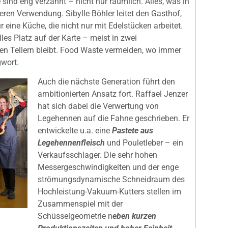
sind eng verzahnt – nicht nur räumlich. Alles, was in
eren Verwendung. Sibylle Böhler leitet den Gasthof,
 eine Küche, die nicht nur mit Edelstücken arbeitet.
lles Platz auf der Karte – meist in zwei
den Tellern bleibt. Food Waste vermeiden, wo immer
gwort.
Auch die nächste Generation führt den
ambitionierten Ansatz fort. Raffael Jenzer
hat sich dabei die Verwertung von
Legehennen auf die Fahne geschrieben. Er
entwickelte u.a. eine
Pastete aus
Legehennenfleisch
und Pouletleber – ein
Verkaufsschlager. Die sehr hohen
Messergeschwindigkeiten und der enge
strömungsdynamische Schneidraum des
Hochleistung-Vakuum-Kutters stellen im
Zusammenspiel mit der
Schüsselgeometrie n
eben kurzen