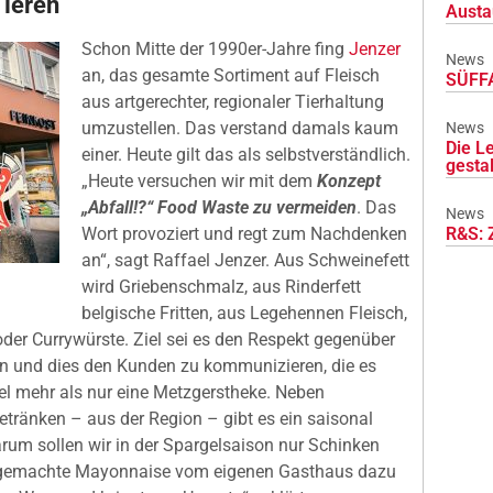
Tieren
Austa
Schon Mitte der 1990er-Jahre fing
Jenzer
News
an, das gesamte Sortiment auf Fleisch
SÜFFA
aus artgerechter, regionaler Tierhaltung
umzustellen. Das verstand damals kaum
News
Die L
einer. Heute gilt das als selbstverständlich.
gesta
„Heute versuchen wir mit dem
Konzept
„Abfall!?“ Food Waste zu vermeiden
. Das
News
R&S: 
Wort provoziert und regt zum Nachdenken
an“, sagt Raffael Jenzer. Aus Schweinefett
wird Griebenschmalz, aus Rinderfett
belgische Fritten, aus Legehennen Fleisch,
 oder Currywürste. Ziel sei es den Respekt gegenüber
n und dies den Kunden zu kommunizieren, die es
iel mehr als nur eine Metzgerstheke. Neben
tränken – aus der Region – gibt es ein saisonal
um sollen wir in der Spargelsaison nur Schinken
usgemachte Mayonnaise vom eigenen Gasthaus dazu