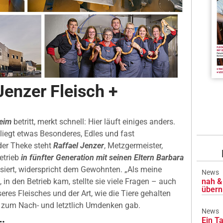
Jenzer Fleisch +
heim
betritt, merkt schnell: Hier läuft einiges anders.
t liegt etwas Besonderes, Edles und fast
 der Theke steht
Raffael Jenzer
, Metzgermeister,
Betrieb
in fünfter Generation mit seinen Eltern Barbara
assiert, widerspricht dem Gewohnten. „Als meine
News
nah & 
 in den Betrieb kam, stellte sie viele Fragen – auch
übern
es Fleisches und der Art, wie die Tiere gehalten
ß zum Nach- und letztlich Umdenken gab.
News
Ein Ta