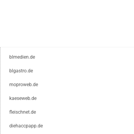
blmedien.de
blgastro.de
moproweb.de
kaeseweb.de
fleischnet.de
diehaccpapp.de