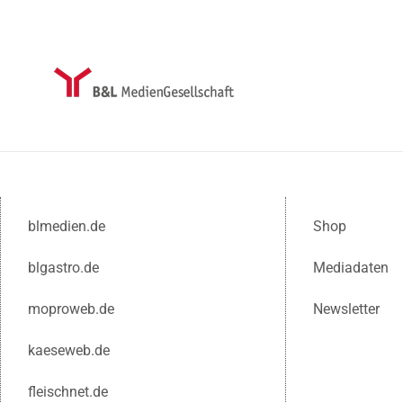
blmedien.de
Shop
blgastro.de
Mediadaten
moproweb.de
Newsletter
kaeseweb.de
fleischnet.de