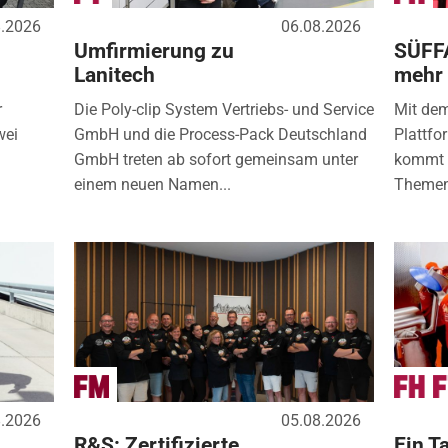
8.2026
06.08.2026
Umfirmierung zu
SÜFF
Lanitech
mehr
r
Die Poly-clip System Vertriebs- und Service
Mit de
wei
GmbH und die Process-Pack Deutschland
Plattfo
GmbH treten ab sofort gemeinsam unter
kommt d
einem neuen Namen...
Themen
8.2026
05.08.2026
R&S: Zertifizierte
Ein Ta