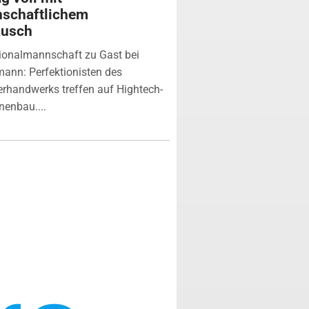
nschaftlichem
ausch
ionalmannschaft zu Gast bei
ann: Perfektionisten des
erhandwerks treffen auf Hightech-
enbau....