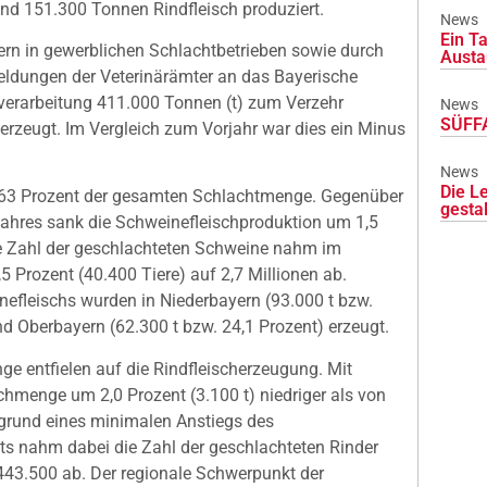
d 151.300 Tonnen Rindfleisch produziert.
News
Ein Ta
ern in gewerblichen Schlachtbetrieben sowie durch
Austa
dungen der Veterinärämter an das Bayerische
verarbeitung 411.000 Tonnen (t) zum Verzehr
News
SÜFFA
 erzeugt. Im Vergleich zum Vorjahr war dies ein Minus
News
Die L
t 63 Prozent der gesamten Schlachtmenge. Gegenüber
gesta
ahres sank die Schweinefleischproduktion um 1,5
Die Zahl der geschlachteten Schweine nahm im
5 Prozent (40.400 Tiere) auf 2,7 Millionen ab.
fleischs wurden in Niederbayern (93.000 t bzw.
 Oberbayern (62.300 t bzw. 24,1 Prozent) erzeugt.
e entfielen auf die Rindfleischerzeugung. Mit
schmenge um 2,0 Prozent (3.100 t) niedriger als von
fgrund eines minimalen Anstiegs des
ts nahm dabei die Zahl der geschlachteten Rinder
 443.500 ab. Der regionale Schwerpunkt der