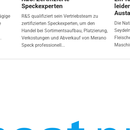
Speckexperten
leide
Aust
ägige
R&S qualifiziert sein Vertriebsteam zu
Die Nat
e
zertifizierten Speckexperten, um den
Seydelm
Handel bei Sortimentsaufbau, Platzierung,
Fleisch
.
Verkostungen und Abverkauf von Merano
Maschin
Speck professionell...