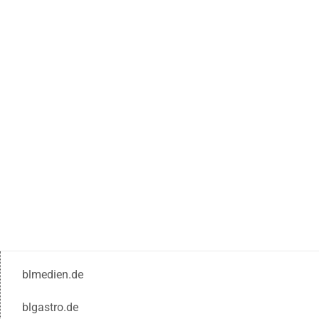
blmedien.de
blgastro.de