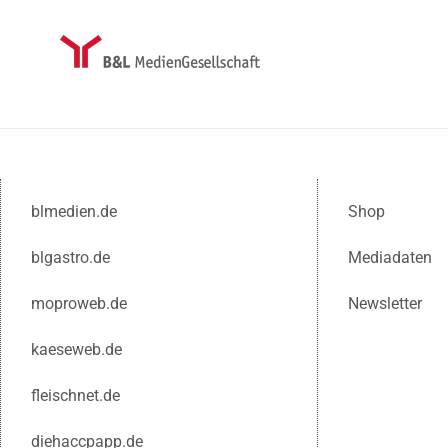
blmedien.de
Shop
blgastro.de
Mediadaten
moproweb.de
Newsletter
kaeseweb.de
fleischnet.de
diehaccpapp.de