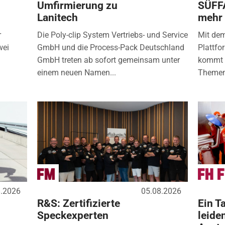
Umfirmierung zu
SÜFF
Lanitech
mehr
r
Die Poly-clip System Vertriebs- und Service
Mit de
wei
GmbH und die Process-Pack Deutschland
Plattfo
GmbH treten ab sofort gemeinsam unter
kommt d
einem neuen Namen...
Themen
8.2026
05.08.2026
R&S: Zertifizierte
Ein Ta
Speckexperten
leide