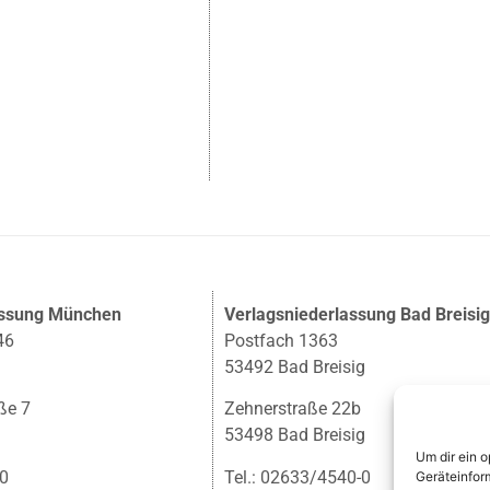
assung München
Verlagsniederlassung Bad Breisi
46
Postfach 1363
53492 Bad Breisig
ße 7
Zehnerstraße 22b
53498 Bad Breisig
Um dir ein 
-0
Tel.: 02633/4540-0
Geräteinfor