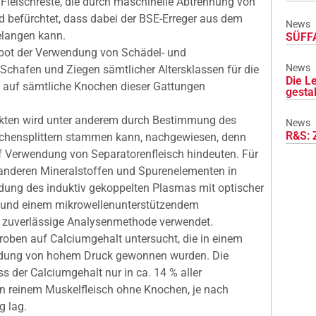
m Fleischreste, die durch maschinelle Abtrennung von
 befürchtet, dass dabei der BSE-Erreger aus dem
News
elangen kann.
SÜFFA
bot der Verwendung von Schädel- und
News
Schafen und Ziegen sämtlicher Altersklassen für die
Die L
h auf sämtliche Knochen dieser Gattungen
gesta
ukten wird unter anderem durch Bestimmung des
News
R&S: 
chensplittern stammen kann, nachgewiesen, denn
f Verwendung von Separatorenfleisch hindeuten. Für
nderen Mineralstoffen und Spurenelementen in
dung des induktiv gekoppelten Plasmas mit optischer
 und einem mikrowellenunterstützendem
d zuverlässige Analysenmethode verwendet.
roben auf Calciumgehalt untersucht, die in einem
dung von hohem Druck gewonnen wurden. Die
 der Calciumgehalt nur in ca. 14 % aller
n reinem Muskelfleisch ohne Knochen, je nach
g lag.