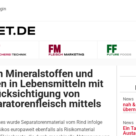
gin
 Mineralstoffen und
 in Lebensmitteln mit
ücksichtigung von
News
ratorenfleisch mittels
nah & 
übern
ses wurde Separatorenmaterial vom Rind infolge
News
Ein Ta
ikos europaweit ebenfalls als Risikomaterial
Austa