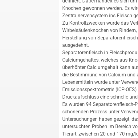
definiert. Dabei handelt es sich u
Knochen gewonnen werden. Es wird
Zentralnervensystem ins Fleisch g
Zu Kontrollzwecken wurde das Ver
Wirbelsäulenknochen von Rindern, 
Herstellung von Separatorenfleisc
ausgedehnt.
Separatorenfleisch in Fleischprod
Calciumgehaltes, welches aus Kno
überhöhter Calciumgehalt kann au
die Bestimmung von Calcium und a
Lebensmitteln wurde unter Verwen
Emissionsspektrometrie (ICP-OES)
Druckaufschluss eine schnelle un
Es wurden 94 Separatorenfleisch-P
schonenden Prozess unter Verwen
Untersuchungen haben gezeigt, dass
untersuchten Proben im Bereich vo
Tierart, zwischen 20 und 170 mg/k