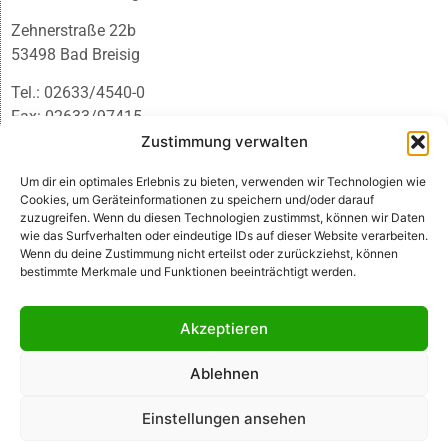
Zehnerstraße 22b
53498 Bad Breisig
Tel.: 02633/4540-0
Fax: 02633/97415
E-Mail:
infobb@blmedien.de
Zustimmung verwalten
Um dir ein optimales Erlebnis zu bieten, verwenden wir Technologien wie
Cookies, um Geräteinformationen zu speichern und/oder darauf
zuzugreifen. Wenn du diesen Technologien zustimmst, können wir Daten
wie das Surfverhalten oder eindeutige IDs auf dieser Website verarbeiten.
Wenn du deine Zustimmung nicht erteilst oder zurückziehst, können
bestimmte Merkmale und Funktionen beeinträchtigt werden.
Akzeptieren
Ablehnen
© B&L MedienGesellschaft mbH & Co. KG
Einstellungen ansehen