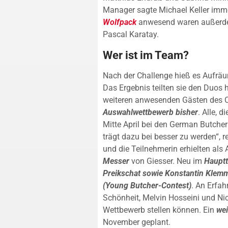
Manager sagte Michael Keller imme
Wolfpack
anwesend waren außerdem
Pascal Karatay.
Wer ist im Team?
Nach der Challenge hieß es Aufräu
Das Ergebnis teilten sie den Duos 
weiteren anwesenden Gästen des C
Auswahlwettbewerb bisher
. Alle, 
Mitte April bei den German Butcher
trägt dazu bei besser zu werden“, r
und die Teilnehmerin erhielten al
Messer
von Giesser. Neu im
Hauptt
Preikschat sowie Konstantin Klem
(Young Butcher-Contest)
. An Erfa
Schönheit, Melvin Hosseini und Nic
Wettbewerb stellen können. Ein
wei
November geplant.