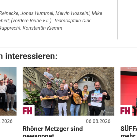
las Reinecke, Jonas Hummel, Melvin Hosseini, Mike
eit; (vordere Reihe v.li.): Teamcaptain Dirk
 Rupprecht, Konstantin Klemm
 interessieren:
8.2026
06.08.2026
Rhöner Metzger sind
SÜFF
gewappnet
mehr