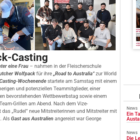
ck-Casting
ter eine Frau
– nahmen in der Fleischerschule
utcher Wolfpack
für ihre
„Road to Australia“
zur World
Casting-Wochenende
startete am Samstag mit einem
erigen und potenziellen Teammitglieder, einer
den bevorstehenden Wettbewerbstag sowie einem
 Team-Grillen am Abend. Nach dem Vize-
News
t das „Rudel“ neue Mitstreiterinnen und Mitstreiter mit
Ein Ta
. Als
Gast aus Australien
angereist war George
Austa
News
Die L