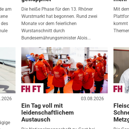
nde am
Die heiße Phase für den 13. Rhöner
Mit de
kene
Wurstmarkt hat begonnen. Rund zwei
Plattfo
 des
Monate vor dem feierlichen
kommt d
hule
Wurstanschnitt durch
Themen
Bundesernährungsminister Alois...
8.2026
03.08.2026
Ein Tag voll mit
Fleis
leidenschaftlichem
Schne
Austausch
Metz
ägige