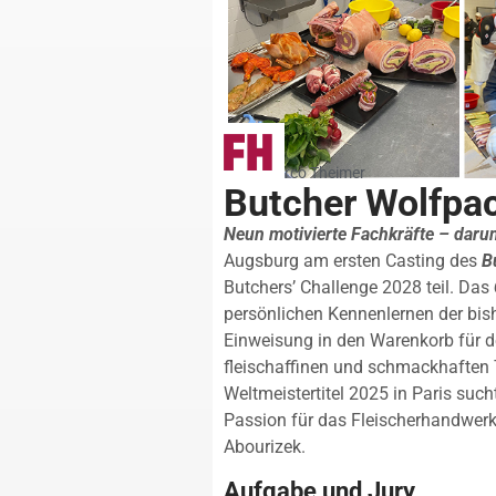
Foto: Marco Theimer
Butcher Wolfpa
Neun motivierte Fachkräfte – darun
Augsburg am ersten Casting des
B
Butchers’ Challenge 2028 teil. Das
persönlichen Kennenlernen der bish
Einweisung in den Warenkorb für 
fleischaffinen und schmackhaften
Weltmeistertitel 2025 in Paris such
Passion für das Fleischerhandwerk
Abourizek.
Aufgabe und Jury