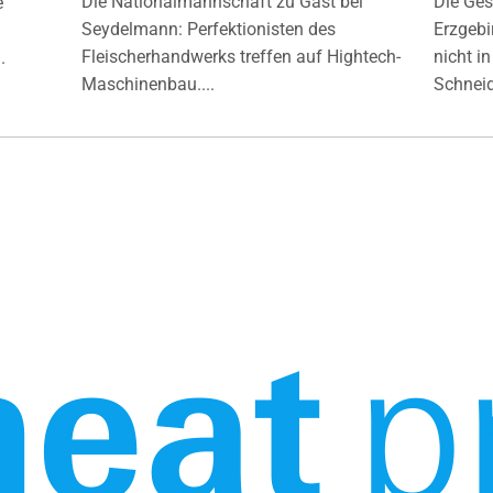
Die Nationalmannschaft zu Gast bei
Die Ges
e
Seydelmann: Perfektionisten des
Erzgebi
Fleischerhandwerks treffen auf Hightech-
nicht i
.
Maschinenbau....
Schneide