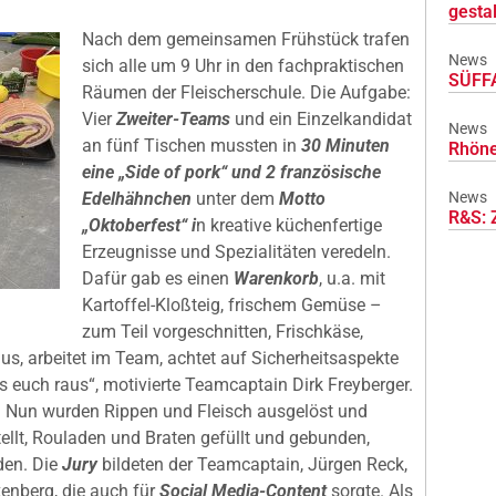
gesta
Nach dem gemeinsamen Frühstück trafen
News
sich alle um 9 Uhr in den fachpraktischen
SÜFFA
Räumen der Fleischerschule. Die Aufgabe:
Vier
Zweiter-Teams
und ein Einzelkandidat
News
an fünf Tischen mussten in
30 Minuten
Rhöne
eine „Side of pork“ und 2 französische
News
Edelhähnchen
unter dem
Motto
R&S: 
„Oktoberfest“ i
n kreative küchenfertige
Erzeugnisse und Spezialitäten veredeln.
Dafür gab es einen
Warenkorb
, u.a. mit
Kartoffel-Kloßteig, frischem Gemüse –
zum Teil vorgeschnitten, Frischkäse,
 aus, arbeitet im Team, achtet auf Sicherheitsaspekte
 euch raus“, motivierte Teamcaptain Dirk Freyberger.
e. Nun wurden Rippen und Fleisch ausgelöst und
ellt, Rouladen und Braten gefüllt und gebunden,
den. Die
Jury
bildeten der Teamcaptain, Jürgen Reck,
enberg, die auch für
Social Media-Content
sorgte. Als