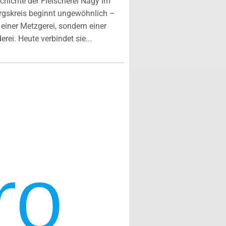
chichte der Fleischerei Nagy im
rgskreis beginnt ungewöhnlich –
n einer Metzgerei, sondern einer
rei. Heute verbindet sie...