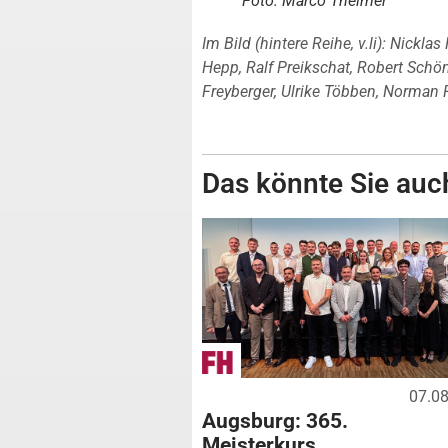
Foto: Marco Theimer
Im Bild (hintere Reihe, v.li): Nick
Hepp, Ralf Preikschat, Robert Schönh
Freyberger, Ulrike Többen, Norman
Das könnte Sie auch
07.0
Augsburg: 365.
Meisterkurs