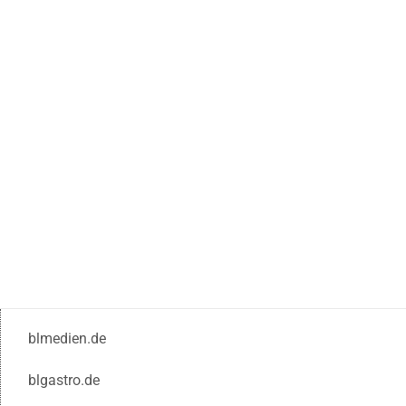
blmedien.de
blgastro.de