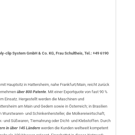
oly-clip System GmbH & Co. KG, Frau Schultheis, Tel.: +49 6190
t Hauptsitz in Hattersheim, nahe Frankfurt/Main, reicht zurück
nternehmen
über 800 Patente
. Mit einer Exportquote von fast 90 %
im Einsatz. Hergestellt werden die Maschinen und
ttersheim am Main und Gedern sowie in Österreich; in Brasilien
n Wurstwaren- und Schinkenhersteller, die Molkereiwirtschaft,
k- und Süßwaren, Tiernahrung oder Dicht- und Klebstoffen.
Durch
ern in über 145 Ländern
werden die Kunden weltweit kompetent