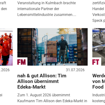
raft
Veranstaltung in Kulmbach brachte
zertifi
) den
internationale Partner der
Handel 
Lebensmittelindustrie zusammen....
Verkos
Speck p
8.2026
31.07.2026
nah & gut Allison: Tim
Werde
Allison übernimmt
von M
Edeka-Markt
Food
ei
Zum 1. August 2026 übernimmt
Industr
Kaufmann Tim Allison den Edeka-Markt in
kosten