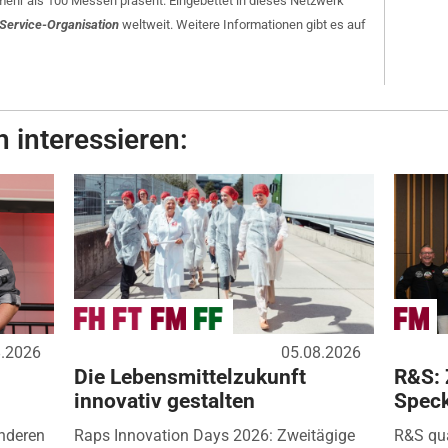
mehr als 100 Messen präsent. Eingebettet in dieses Netzwerk
e Service-Organisation
weltweit. Weitere Informationen gibt es auf
 interessieren:
8.2026
05.08.2026
Die Lebensmittelzukunft
R&S: 
innovativ gestalten
Spec
nderen
Raps Innovation Days 2026: Zweitägige
R&S qua