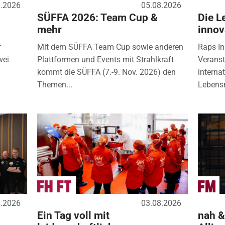
8.2026
05.08.2026
SÜFFA 2026: Team Cup &
Die L
mehr
innov
r
Mit dem SÜFFA Team Cup sowie anderen
Raps In
wei
Plattformen und Events mit Strahlkraft
Veranst
kommt die SÜFFA (7.-9. Nov. 2026) den
interna
Themen...
Lebensm
8.2026
03.08.2026
Ein Tag voll mit
nah &