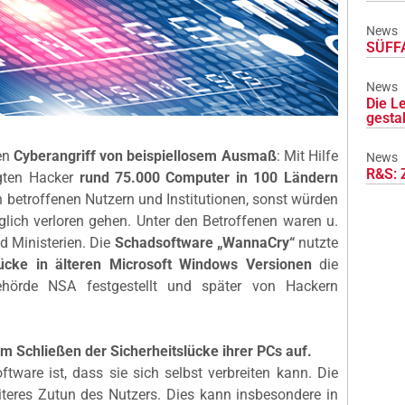
News
SÜFFA
News
Die L
gesta
nen
Cyberangriff von beispiellosem Ausmaß
: Mit Hilfe
News
R&S: 
gten Hacker
rund 75.000 Computer in 100 Ländern
 betroffenen Nutzern und Institutionen, sonst würden
glich verloren gehen. Unter den Betroffenen waren u.
 Ministerien. Die
Schadsoftware „WannaCry“
nutzte
ücke in älteren Microsoft Windows Versionen
die
behörde NSA festgestellt und später von Hackern
m Schließen der Sicherheitslücke ihrer PCs auf.
ware ist, dass sie sich selbst verbreiten kann. Die
iteres Zutun des Nutzers. Dies kann insbesondere in