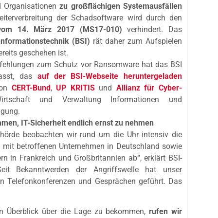
 Organisationen
zu großflächigen Systemausfällen
iterverbreitung der Schadsoftware wird durch den
 vom 14. März 2017 (MS17-010)
verhindert. Das
Informationstechnik (BSI)
rät daher zum Aufspielen
ereits geschehen ist.
fehlungen zum Schutz vor Ransomware hat das BSI
asst, das
auf der BSI-Webseite heruntergeladen
von
CERT-Bund
,
UP KRITIS
und
Allianz für Cyber-
tschaft und Verwaltung Informationen und
ügung.
hmen, IT-Sicherheit endlich ernst zu nehmen
behörde beobachten wir rund um die Uhr intensiv die
mit betroffenen Unternehmen in Deutschland sowie
rn in Frankreich und Großbritannien ab“, erklärt BSI-
Seit Bekanntwerden der Angriffswelle hat unser
on Telefonkonferenzen und Gesprächen geführt. Das
en Überblick über die Lage zu bekommen,
rufen wir