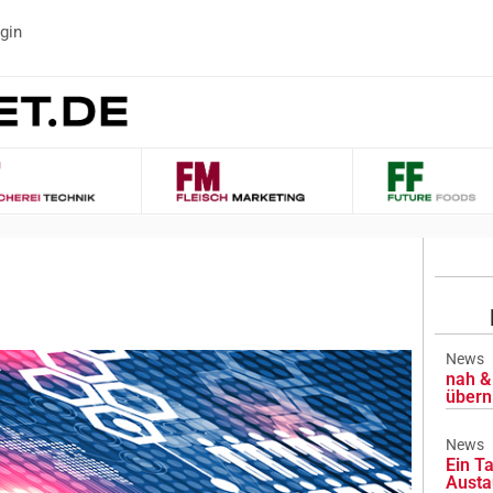
gin
News
nah & 
übern
News
Ein Ta
Austa