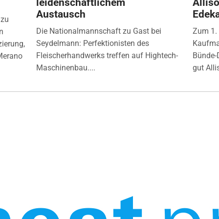
leidenschaftlichem
Allis
Austausch
Edek
 zu
Die Nationalmannschaft zu Gast bei
Zum 1.
n
Seydelmann: Perfektionisten des
Kaufman
zierung,
Fleischerhandwerks treffen auf Hightech-
Bünde-D
Merano
Maschinenbau....
gut Alli