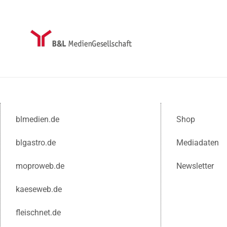
blmedien.de
Shop
blgastro.de
Mediadaten
moproweb.de
Newsletter
kaeseweb.de
fleischnet.de