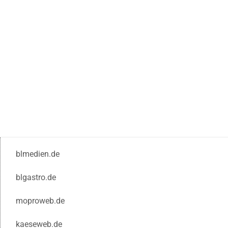
blmedien.de
blgastro.de
moproweb.de
kaeseweb.de