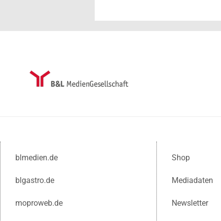
blmedien.de
Shop
blgastro.de
Mediadaten
moproweb.de
Newsletter