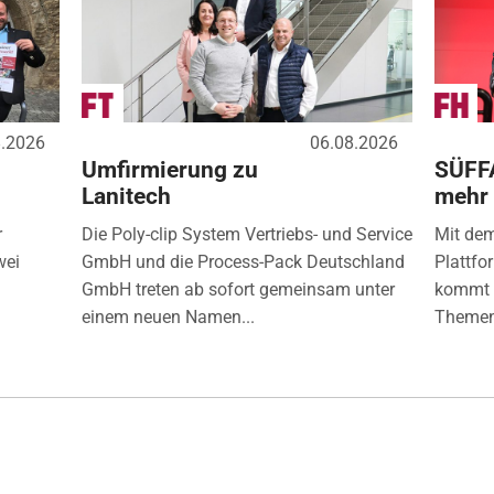
8.2026
06.08.2026
Umfirmierung zu
SÜFF
Lanitech
mehr
r
Die Poly-clip System Vertriebs- und Service
Mit de
wei
GmbH und die Process-Pack Deutschland
Plattfo
GmbH treten ab sofort gemeinsam unter
kommt d
einem neuen Namen...
Themen