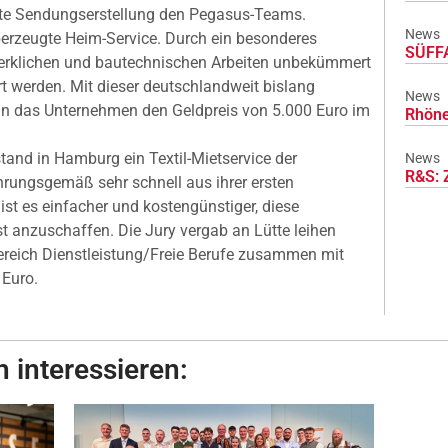
mte Sendungserstellung den Pegasus-Teams.
News
berzeugte Heim-Service. Durch ein besonderes
SÜFFA
klichen und bautechnischen Arbeiten unbekümmert
 werden. Mit dieser deutschlandweit bislang
News
nn das Unternehmen den Geldpreis von 5.000 Euro im
Rhöne
stand in Hamburg ein Textil-Mietservice der
News
R&S: 
hrungsgemäß sehr schnell aus ihrer ersten
st es einfacher und kostengünstiger, diese
t anzuschaffen. Die Jury vergab an Lütte leihen
reich Dienstleistung/Freie Berufe zusammen mit
 Euro.
 interessieren: