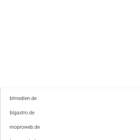
blmedien.de
blgastro.de
moproweb.de