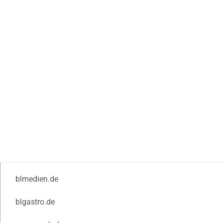
blmedien.de
blgastro.de