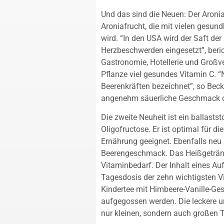
Und das sind die Neuen: Der Aronia-
Aroniafrucht, die mit vielen gesun
wird. “In den USA wird der Saft d
Herzbeschwerden eingesetzt”, beric
Gastronomie, Hotellerie und Großv
Pflanze viel gesundes Vitamin C. “
Beerenkräften bezeichnet”, so Becke
angenehm säuerliche Geschmack d
Die zweite Neuheit ist ein ballast
Oligofructose. Er ist optimal für
Ernährung geeignet. Ebenfalls neu 
Beerengeschmack. Das Heißgetränk 
Vitaminbedarf. Der Inhalt eines Au
Tagesdosis der zehn wichtigsten Vi
Kindertee mit Himbeere-Vanille-Ge
aufgegossen werden. Die leckere 
nur kleinen, sondern auch großen T