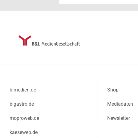
blmedien.de
Shop
blgastro.de
Mediadaten
moproweb.de
Newsletter
kaeseweb.de