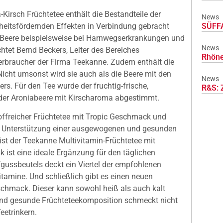
Kirsch Früchtetee enthält die Bestandteile der
News
SÜFFA
dheitsfördernden Effekten in Verbindung gebracht
er Beere beispielsweise bei Harnwegserkrankungen und
News
htet Bernd Beckers, Leiter des Bereiches
Rhöne
erbraucher der Firma Teekanne. Zudem enthält die
Nicht umsonst wird sie auch als die Beere mit den
News
rs. Für den Tee wurde der fruchtig-frische,
R&S: 
er Aroniabeere mit Kirscharoma abgestimmt.
stoffreicher Früchtetee mit Tropic Geschmack und
 die Unterstützung einer ausgewogenen und gesunden
ist der Teekanne Multivitamin-Früchtetee mit
ist eine ideale Ergänzung für den täglichen
fgussbeutels deckt ein Viertel der empfohlenen
tamine. Und schließlich gibt es einen neuen
schmack. Dieser kann sowohl heiß als auch kalt
und gesunde Früchteteekomposition schmeckt nicht
eetrinkern.