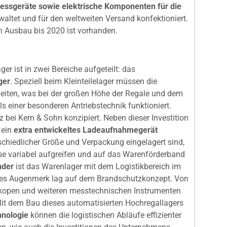
essgeräte sowie elektrische Komponenten für die
waltet und für den weltweiten Versand konfektioniert.
n Ausbau bis 2020 ist vorhanden.
er ist in zwei Bereiche aufgeteilt: das
ger
. Speziell beim Kleinteilelager müssen die
beiten, was bei der großen Höhe der Regale und dem
ls einer besonderen Antriebstechnik funktioniert.
z bei Kern & Sohn konzipiert. Neben dieser Investition
 ein
extra entwickeltes Ladeaufnahmegerät
rschiedlicher Größe und Verpackung eingelagert sind,
 variabel aufgreifen und auf das Warenförderband
nder
ist das Warenlager mit dem Logistikbereich im
res Augenmerk lag auf dem Brandschutzkonzept. Von
kopen und weiteren messtechnischen Instrumenten
 Mit dem Bau dieses automatisierten Hochregallagers
hnologie
können die logistischen Abläufe effizienter