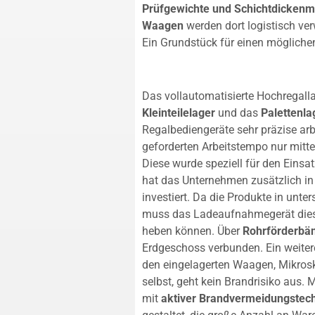
Prüfgewichte und Schichtdickenm
Waagen
werden dort logistisch ver
Ein Grundstück für einen mögliche
Das vollautomatisierte Hochregallag
Kleinteilelager
und das
Palettenla
Regalbediengeräte sehr präzise ar
geforderten Arbeitstempo nur mitte
Diese wurde speziell für den Einsat
hat das Unternehmen zusätzlich in
investiert. Da die Produkte in unte
muss das Ladeaufnahmegerät diese
heben können. Über
Rohrförderbä
Erdgeschoss verbunden. Ein weite
den eingelagerten Waagen, Mikros
selbst, geht kein Brandrisiko aus.
mit
aktiver Brandvermeidungstec