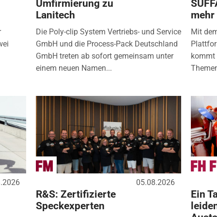
Umfirmierung zu
SÜFF
Lanitech
mehr
r
Die Poly-clip System Vertriebs- und Service
Mit de
wei
GmbH und die Process-Pack Deutschland
Plattfo
GmbH treten ab sofort gemeinsam unter
kommt d
einem neuen Namen...
Themen
8.2026
05.08.2026
R&S: Zertifizierte
Ein Ta
Speckexperten
leide