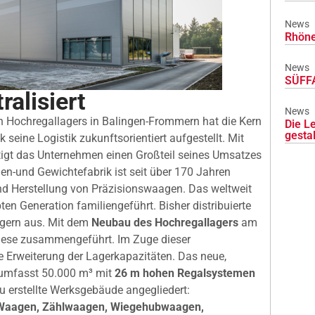
News
Rhöne
News
SÜFFA
ralisiert
News
n Hochregallagers in Balingen-Frommern hat die Kern
Die L
gesta
eine Logistik zukunftsorientiert aufgestellt. Mit
ätigt das Unternehmen einen Großteil seines Umsatzes
n-und Gewichtefabrik ist seit über 170 Jahren
und Herstellung von Präzisionswaagen. Das weltweit
ten Generation familiengeführt. Bisher distribuierte
agern aus. Mit dem
Neubau des Hochregallagers
am
iese zusammengeführt. Im Zuge dieser
ne Erweiterung der Lagerkapazitäten. Das neue,
 umfasst 50.000 m³ mit
26 m hohen Regalsystemen
u erstellte Werksgebäude angegliedert:
 Waagen, Zählwaagen, Wiegehubwaagen,