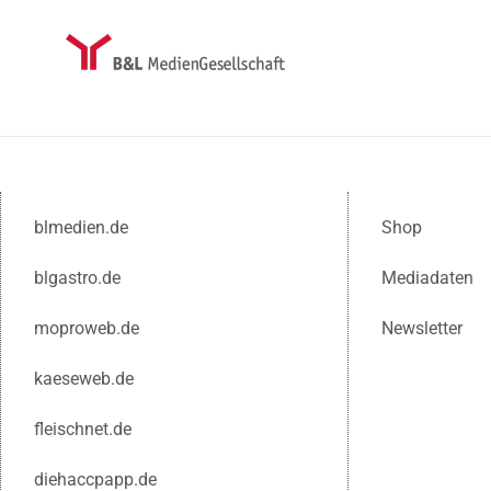
blmedien.de
Shop
blgastro.de
Mediadaten
moproweb.de
Newsletter
kaeseweb.de
fleischnet.de
diehaccpapp.de