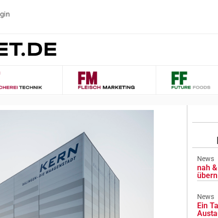
gin
News
nah & 
übern
News
Ein Ta
Austa