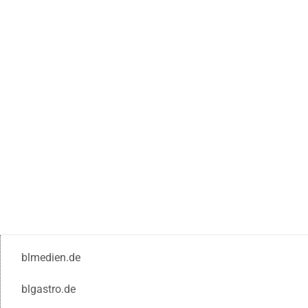
blmedien.de
blgastro.de