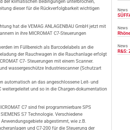
und der klimatischen Bedingungen unterbrochen,
itung dieser für die Rückverfolgbarkeit wichtigen
News
SÜFFA
 Richtung hat die VEMAG ANLAGENBAU GmbH jetzt mit
News
Rhöne
cannern in ihre MICROMAT C7-Steuerungen
News
rden im Füllbereich als Barcodelabels an die
R&S: 
eladung der Rauchwagen in die Rauchanlage erfolgt
 MICROMAT C7- Steuerungen mit einem Scanner.
und wassergeschütze Industriescanner (Schutzart
n automatisch an das angeschlossene Leit- und
eitergeleitet und so in die Chargen-dokumentation
ICROMAT C7 sind frei programmierbare SPS
 SIEMENS S7 Technologie. Verschiedene
e Anwendungsgebiete abgestimmt, wie z.B.
cheranlagen und C7-200 für die Steuerung der