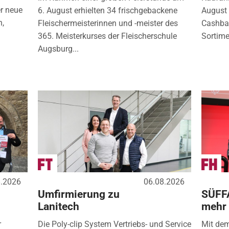
r neue
6. August erhielten 34 frischgebackene
August 
n,
Fleischermeisterinnen und -meister des
Cashbac
365. Meisterkurses der Fleischerschule
Sortimen
Augsburg...
8.2026
06.08.2026
Umfirmierung zu
SÜFF
Lanitech
mehr
r
Die Poly-clip System Vertriebs- und Service
Mit de