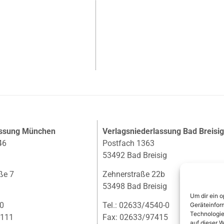
assung München
Verlagsniederlassung Bad Breisi
46
Postfach 1363
53492 Bad Breisig
ße 7
Zehnerstraße 22b
53498 Bad Breisig
Um dir ein 
-0
Tel.: 02633/4540-0
Geräteinfor
Technologie
-111
Fax: 02633/97415
auf dieser W