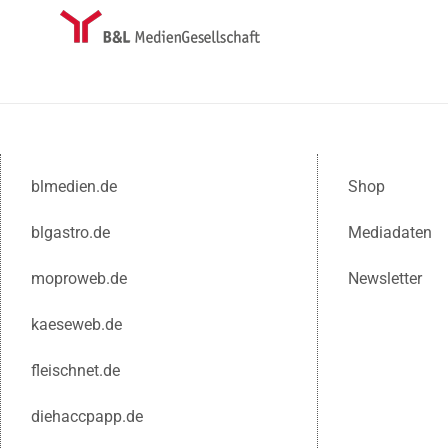
blmedien.de
Shop
blgastro.de
Mediadaten
moproweb.de
Newsletter
kaeseweb.de
fleischnet.de
diehaccpapp.de