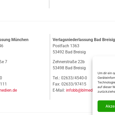
assung München
Verlagsniederlassung Bad Breisi
46
Postfach 1363
53492 Bad Breisig
ße 7
Zehnerstraße 22b
53498 Bad Breisig
Um dir ein 
-0
Tel.: 02633/4540-0
Geräteinfor
Technologie
-111
Fax: 02633/97415
auf dieser W
edien.de
E-Mail:
infobb@blmedien.de
zurückziehs
Akze