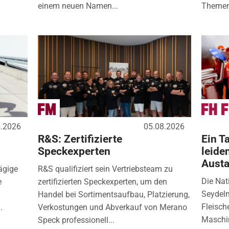
einem neuen Namen...
Themen
8.2026
05.08.2026
R&S: Zertifizierte
Ein Ta
Speckexperten
leide
Aust
ägige
R&S qualifiziert sein Vertriebsteam zu
Die Nat
e
zertifizierten Speckexperten, um den
Seydelm
Handel bei Sortimentsaufbau, Platzierung,
Fleisch
.
Verkostungen und Abverkauf von Merano
Maschin
Speck professionell...