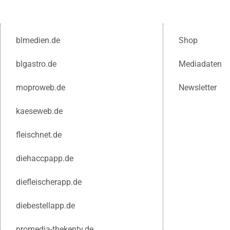
blmedien.de
Shop
blgastro.de
Mediadaten
moproweb.de
Newsletter
kaeseweb.de
fleischnet.de
diehaccpapp.de
diefleischerapp.de
diebestellapp.de
promedia-thekentv.de