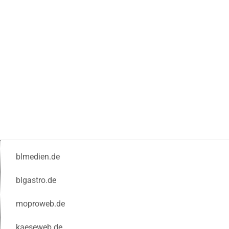
blmedien.de
blgastro.de
moproweb.de
kaeseweb.de