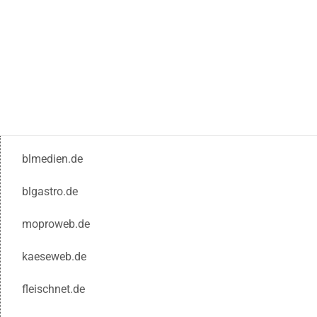
blmedien.de
blgastro.de
moproweb.de
kaeseweb.de
fleischnet.de